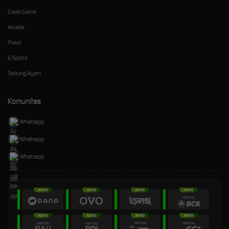
Crash Game
Arcade
Poker
E-Sports
Sabung Ayam
Komunitas
Whatsapp
Whatsapp
Whatsapp