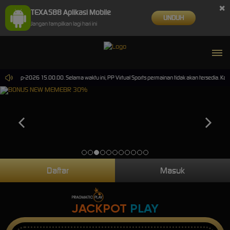
×
TEXAS88 Aplikasi Mobile
UNDUH
Jangan tampilkan lagi hari ini
i 30-Sep-2026 15.00.00. Selama waktu ini, PP Virtual Sports permainan tidak akan tersedia. K
Daftar
Masuk
JACKPOT
PLAY