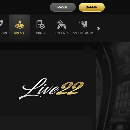
MASUK
DAFTAR
 GAME
ARCADE
POKER
E-SPORTS
SABUNG AYAM
PROMOSI