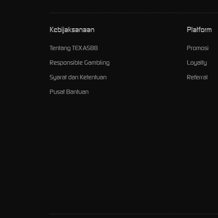
Kebijaksanaan
Platform
Tentang TEXAS88
Promosi
Responsible Gambling
Loyalty
Syarat dan Ketentuan
Referral
Pusat Bantuan