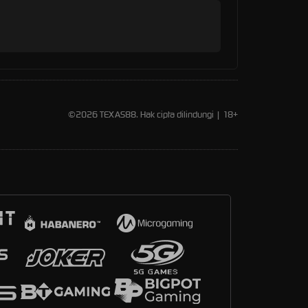
©2026 TEXAS88. Hak cipta dilindungi | 18+