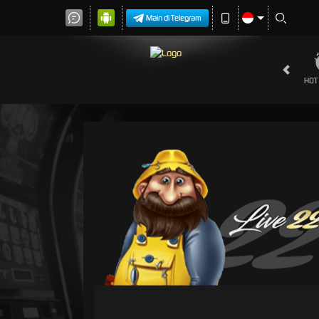
Main di Telegram
HOT