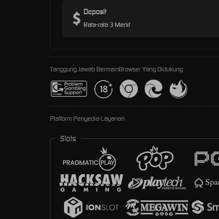
Deposit
Rata-rata 3 Menit
Tanggung Jawab Bermain
Browser Yang Didukung
Platform Penyedia Layanan
Slots