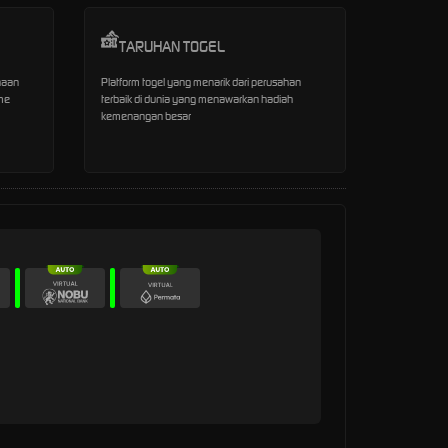
TARUHAN TOGEL
haan
Platform togel yang menarik dari perusahan
ame
terbaik di dunia yang menawarkan hadiah
kemenangan besar