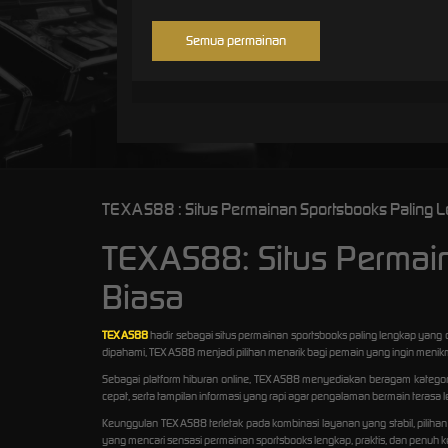
Semua permainan
TEXAS88 : Situs Permainan Sportsbooks Paling 
TEXAS88: Situs Permai
Biasa
TEXAS88
hadir sebagai situs permainan sportsbooks paling lengkap yang
dipahami, TEXAS88 menjadi pilihan menarik bagi pemain yang ingin menikma
Sebagai platform hiburan online, TEXAS88 menyediakan beragam kategori
cepat, serta tampilan informasi yang rapi agar pengalaman bermain teras
Keunggulan TEXAS88 terletak pada kombinasi layanan yang stabil, piliha
yang mencari sensasi permainan sportsbooks lengkap, praktis, dan penuh k