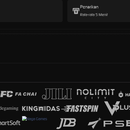
Penarikan
Rata-rata 5 Menit