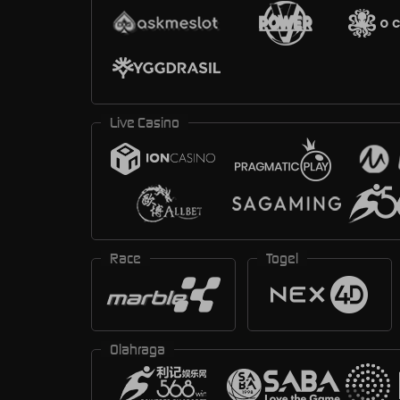
Live Casino
Race
Togel
Olahraga