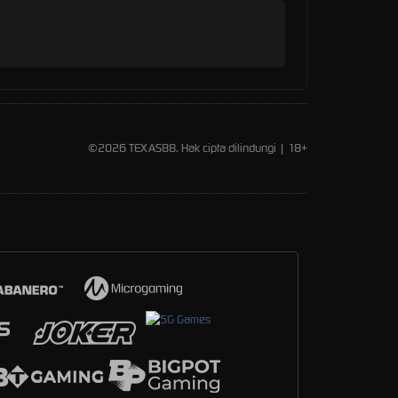
©2026 TEXAS88. Hak cipta dilindungi | 18+