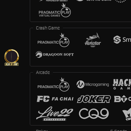
Crash Game
Arcade