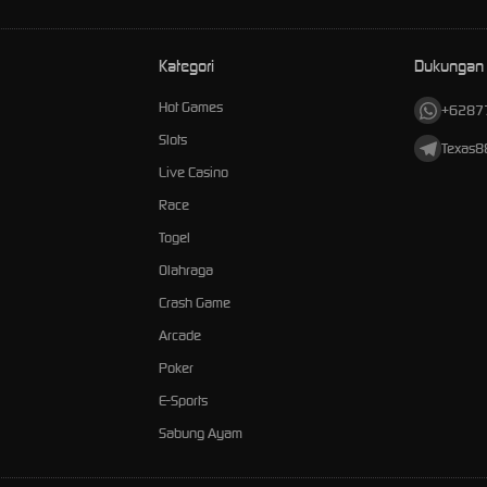
Kategori
Dukungan
Hot Games
+6287
Slots
Texas88
Live Casino
Race
Togel
Olahraga
Crash Game
Arcade
Poker
E-Sports
Sabung Ayam