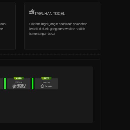
TARUHAN TOGEL
haan
Platform togel yang menarik dari perusahan
ame
terbaik di dunia yang menawarkan hadiah
kemenangan besar