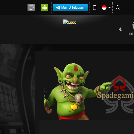
Main di Telegram
HOT