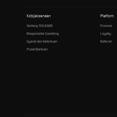
Kebijaksanaan
Platform
Tentang TEXAS88
Promosi
Responsible Gambling
Loyalty
Syarat dan Ketentuan
Referral
Pusat Bantuan