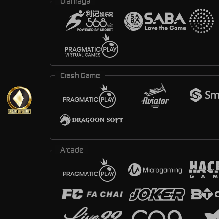
Olahraga
Crash Game
Arcade