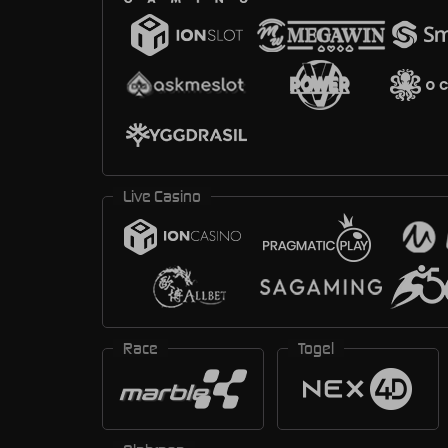
Live Casino
Race
Togel