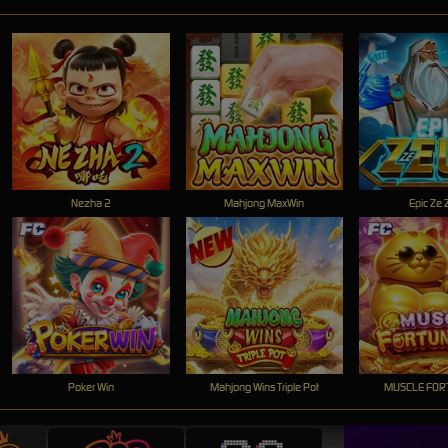
Nezha 2
Mahjong MaxWin
Epic Ze 
Poker Win
Mahjong Wins Triple Pot
MUSCLE FOR