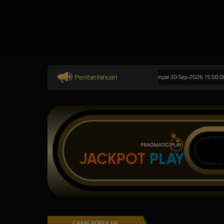
Pemberitahuan
wal: PP Virtual Sports pada 30-Jun-2026 dari 15.00.00 sampai 30-Sep-2026 15.00.00. Selama w
JACKPOT
PLAY
GAME POPULER