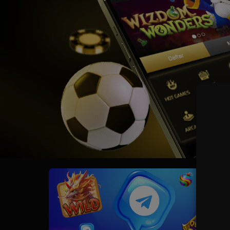
ak****9
IDR
6,656,280.00
Gates of Olympus 1000
play****8
IDR
5,763,000.00
Mahjong Wins 2
tik****3
IDR
5,242,000.00
Mahjong Wins 3 – Black
Scatter
h****l
IDR
4,802,500.00
Sweet Bonanza
tik****3
IDR
4,776,000.00
Gates of Olympus Super
Scatter