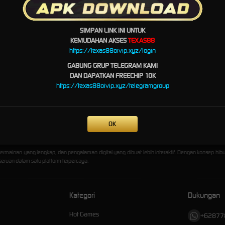
SIMPAN LINK INI UNTUK
KEMUDAHAN
AKSES
TEXAS88
engkap Sensasi Pasang Luar Biasa
https://texas88oivip.xyz/login
an Sportsbooks Paling Lengk
GABUNG GRUP TELEGRAM KAMI
DAN DAPATKAN FREECHIP 10K
https://texas88oivip.xyz/telegramgroup
irancang untuk memberikan pengalaman hiburan digital modern bagi para pengguna. Dengan tampil
 berbagai pilihan permainan olahraga secara praktis melalui perangkat apa pun.
OK
ports games dengan sensasi pasang yang lebih seru dan dinamis. Pengguna dapat merasakan su
lebih nyaman dan menyenangkan setiap saat.
permainan yang lengkap, dan pengalaman digital yang dibuat lebih interaktif. Dengan konsep 
eruan dalam satu platform terpercaya.
Kategori
Dukungan
Hot Games
+62877