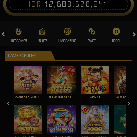
IDR
12,689,628,241
HOT GAMES
SLOTS
LIVE CASINO
RACE
TOGEL
OL
GAME POPULER
GATES OF OLYMPUS POP
TREASURES OF AZTEC
NEZHA 2
FORTUNE GEMS 500
DJ BOOM BOOM
GATES OF OLYMPUS 1000
MAHJONG WAYS